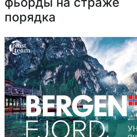
фьорды на страже
порядка