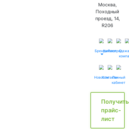
Москва,
Походный
проезд, 14,
R206
Бренды
Каталог
Распродаж
О
комп
Новости
Контакты
Личный
кабинет
Получить
прайс-
лист