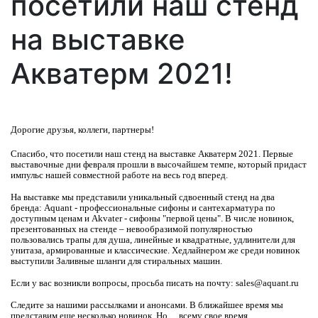
посетили наш стенд
на выставке
Акватерм 2021!
Дорогие друзья, коллеги, партнеры!
Спасибо, что посетили наш стенд на выставке Акватерм 2021. Первые
выставочные дни февраля прошли в высочайшем темпе, который придаст
импульс нашей совместной работе на весь год вперед.
На выставке мы представили уникальный сдвоенный стенд на два
бренда: Aquant - профессиональные сифоны и сантехарматура по
доступным ценам и Akvater - сифоны "первой цены". В числе новинок,
презентованных на стенде – невообразимой популярностью
пользовались трапы для душа, линейные и квадратные, удлинители для
унитаза, армированные и классические. Хедлайнером же среди новинок
выступили Заливные шланги для стиральных машин.
Если у вас возникли вопросы, просьба писать на почту: sales@aquant.ru
Следите за нашими рассылками и анонсами. В ближайшее время мы
представим еще несколько новинок. Но… всему свое время.