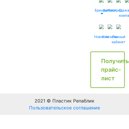
Бренды
Каталог
Распродаж
О
комп
Новости
Контакты
Личный
кабинет
Получить
прайс-
лист
2021 © Пластик Репаблик
Пользовательское соглашение