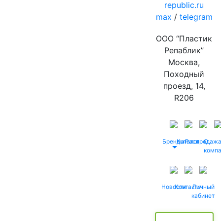
republic.ru
max
/
telegram
ООО “Пластик
Репаблик”
Москва,
Походный
проезд, 14,
R206
Бренды
Каталог
Распродаж
О
комп
Новости
Контакты
Личный
кабинет