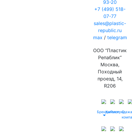
93-20
+7 (499) 518-
07-77
sales@plastic-
republic.ru
max
/
telegram
ООО “Пластик
Репаблик”
Москва,
Походный
проезд, 14,
R206
Бренды
Каталог
Распродаж
О
комп