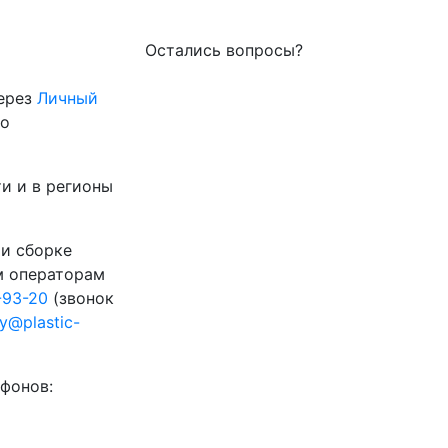
Остались вопросы?
через
Личный
го
и и в регионы
 и сборке
м операторам
-93-20
(звонок
ty@plastic-
фонов: