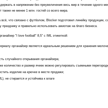
 держать в напряжении без преувеличения весь мир в течение одного м
также не менее 1 млн. гостей со всего мира.
а всё, что связано с футболом, Blocker подготовил линейку продукции,
 празднику и правильно использовать ажиотаж на благо бизнеса.
найзер "I love football" 8,5" с IML этикеткой:
ериалу органайзер является идеальным решением для хранения мелочей
ть случайного открывания органайзера;
е количество и размер ячеек можно регулировать съемными перегородк
естить изделие на крючке в месте продажи;
L), не стирается и устойчива к влаге