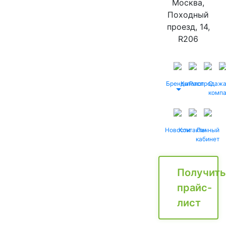
Москва,
Походный
проезд, 14,
R206
Бренды
Каталог
Распродаж
О
комп
Новости
Контакты
Личный
кабинет
Получить
прайс-
лист