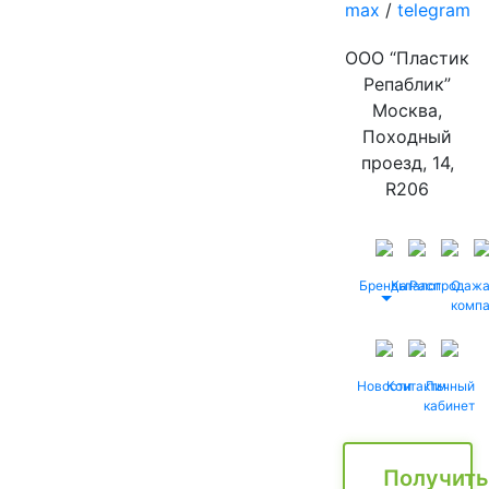
max
/
telegram
ООО “Пластик
Репаблик”
Москва,
Походный
проезд, 14,
R206
Бренды
Каталог
Распродаж
О
комп
Новости
Контакты
Личный
кабинет
Получить