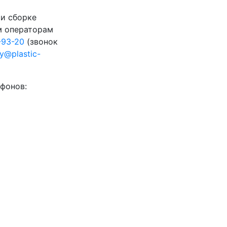
 и сборке
м операторам
-93-20
(звонок
ty@plastic-
фонов: