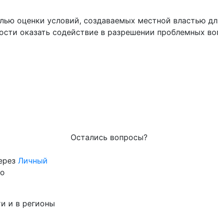
елью оценки условий, создаваемых местной властью д
мости оказать содействие в разрешении проблемных в
Остались вопросы?
через
Личный
го
и и в регионы