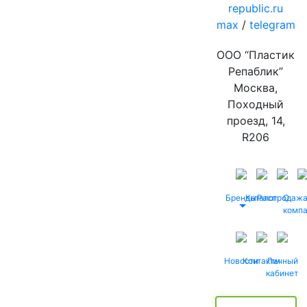
republic.ru
max
/
telegram
ООО “Пластик
Репаблик”
Москва,
Походный
проезд, 14,
R206
Бренды
Каталог
Распродаж
О
комп
Новости
Контакты
Личный
кабинет