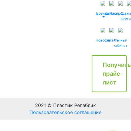
Бренды
Каталог
Распродаж
О
комп
Новости
Контакты
Личный
кабинет
Получить
прайс-
лист
2021 © Пластик Репаблик
Пользовательское соглашение