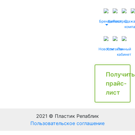
Бренды
Каталог
Распродаж
О
комп
Новости
Контакты
Личный
кабинет
Получить
прайс-
лист
2021 © Пластик Репаблик
Пользовательское соглашение