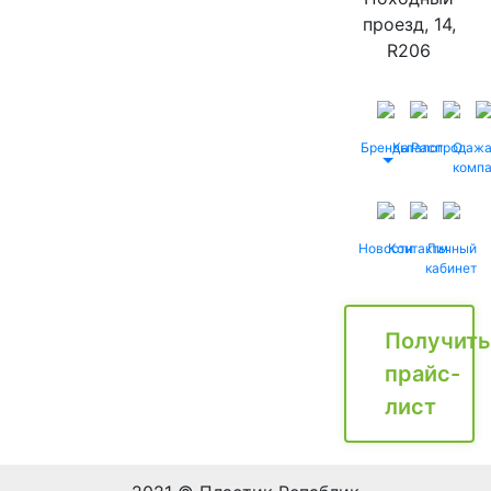
проезд, 14,
R206
Бренды
Каталог
Распродаж
О
комп
Новости
Контакты
Личный
кабинет
Получить
прайс-
лист