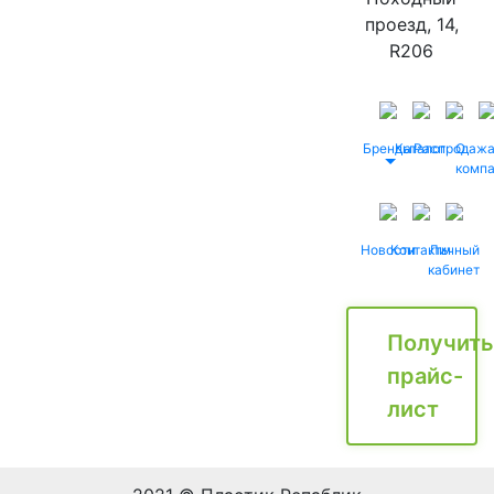
проезд, 14,
R206
Бренды
Каталог
Распродаж
О
комп
Новости
Контакты
Личный
кабинет
Получить
прайс-
лист