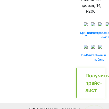
проезд, 14,
R206
Бренды
Каталог
Распродаж
О
комп
Новости
Контакты
Личный
кабинет
Получить
прайс-
лист