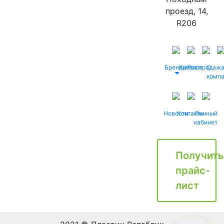
проезд, 14,
R206
Бренды
Каталог
Распродаж
О
комп
Новости
Контакты
Личный
кабинет
Получить
прайс-
лист