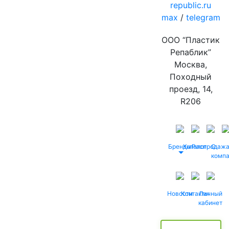
republic.ru
max
/
telegram
ООО “Пластик
Репаблик”
Москва,
Походный
проезд, 14,
R206
Бренды
Каталог
Распродаж
О
комп
Новости
Контакты
Личный
кабинет