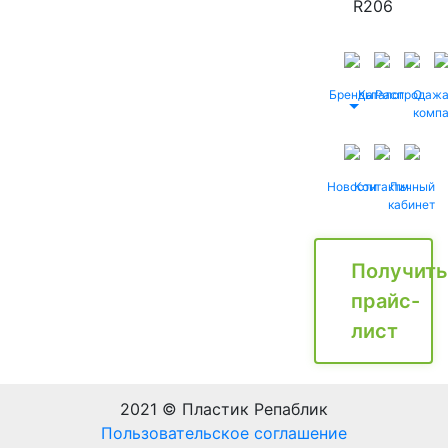
R206
Бренды
Каталог
Распродаж
О
комп
Новости
Контакты
Личный
кабинет
Получить
прайс-
лист
2021 © Пластик Репаблик
Пользовательское соглашение