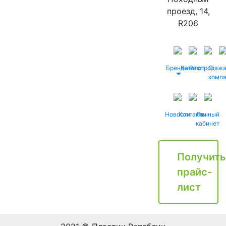
проезд, 14,
R206
Бренды
Каталог
Распродаж
О
комп
Новости
Контакты
Личный
кабинет
Получить
прайс-
лист