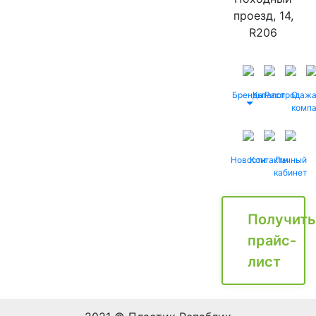
проезд, 14,
R206
Бренды
Каталог
Распродаж
О
комп
Новости
Контакты
Личный
кабинет
Получить
прайс-
лист