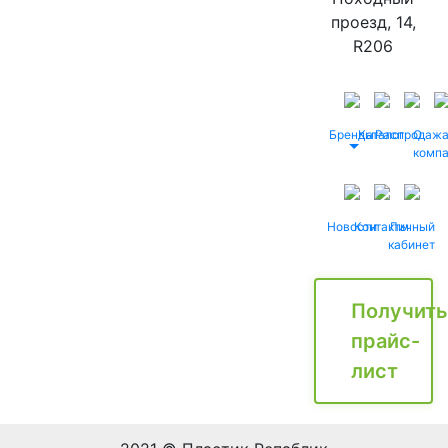
проезд, 14,
R206
Бренды
Каталог
Распродаж
О
комп
Новости
Контакты
Личный
кабинет
Получить
прайс-
лист