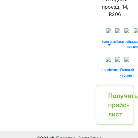
проезд, 14,
R206
Бренды
Каталог
Распродаж
О
комп
Новости
Контакты
Личный
кабинет
Получить
прайс-
лист