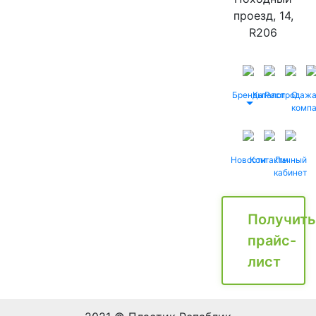
проезд, 14,
R206
Бренды
Каталог
Распродаж
О
комп
Новости
Контакты
Личный
кабинет
Получить
прайс-
лист