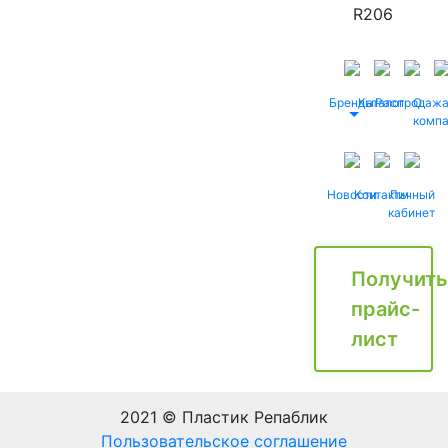
R206
Бренды
Каталог
Распродаж
О
комп
Новости
Контакты
Личный
кабинет
Получить
прайс-
лист
2021 © Пластик Репаблик
Пользовательское соглашение