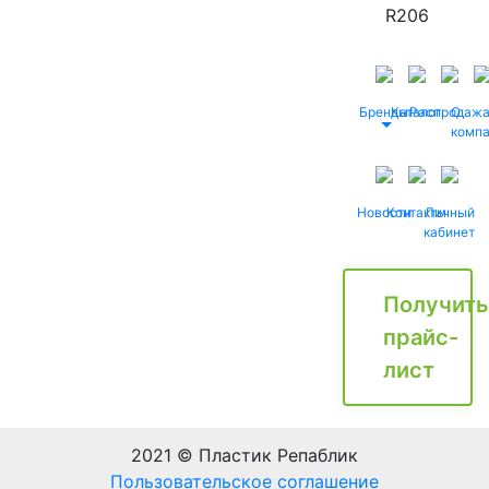
R206
Бренды
Каталог
Распродаж
О
комп
Новости
Контакты
Личный
кабинет
Получить
прайс-
лист
2021 © Пластик Репаблик
Пользовательское соглашение