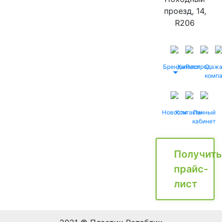
проезд, 14,
R206
Бренды
Каталог
Распродаж
О
комп
Новости
Контакты
Личный
кабинет
Получить
прайс-
лист