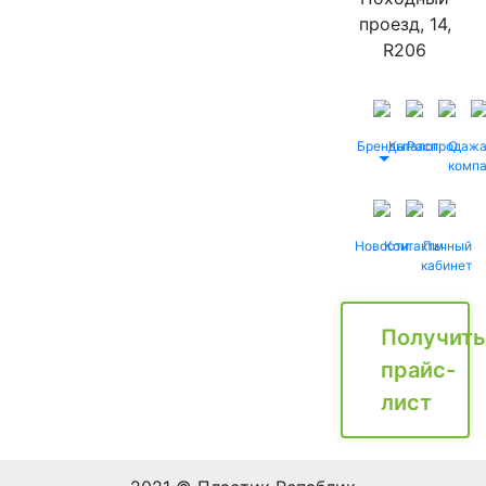
проезд, 14,
R206
Бренды
Каталог
Распродаж
О
комп
Новости
Контакты
Личный
кабинет
Получить
прайс-
лист