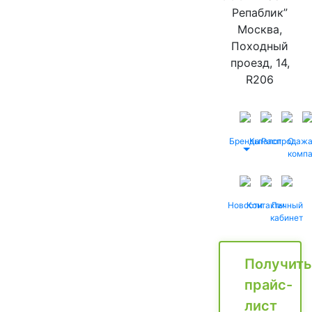
Репаблик”
Москва,
Походный
проезд, 14,
R206
Бренды
Каталог
Распродаж
О
комп
Новости
Контакты
Личный
кабинет
Получить
прайс-
лист