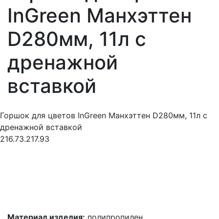
InGreen Манхэттен
D280мм, 11л c
дренажной
вставкой
Горшок для цветов InGreen Манхэттен D280мм, 11л c
дренажной вставкой
216.73.217.93
Материал изделия:
полипропилен