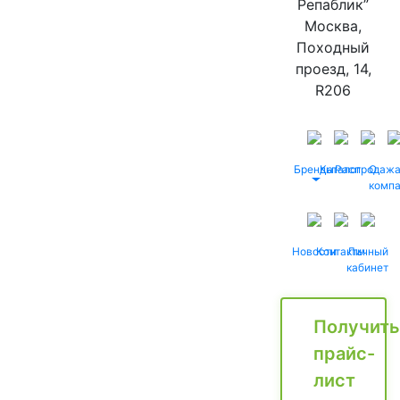
Репаблик”
Москва,
Походный
проезд, 14,
R206
Бренды
Каталог
Распродаж
О
комп
Новости
Контакты
Личный
кабинет
Получить
прайс-
лист