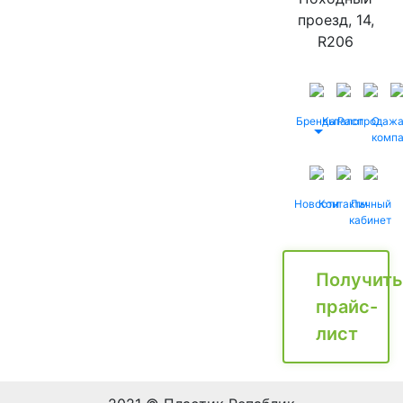
проезд, 14,
R206
Бренды
Каталог
Распродаж
О
комп
Новости
Контакты
Личный
кабинет
Получить
прайс-
лист