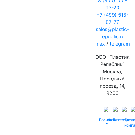
8 (800) 100-
93-20
+7 (499) 518-
07-77
sales@plastic-
republic.ru
max
/
telegram
ООО “Пластик
Репаблик”
Москва,
Походный
проезд, 14,
R206
Бренды
Каталог
Распродаж
О
комп