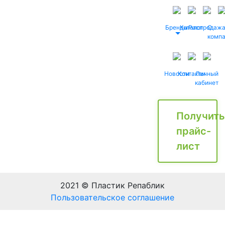
Бренды
Каталог
Распродаж
О
комп
Новости
Контакты
Личный
кабинет
Получить
прайс-
лист
2021 © Пластик Репаблик
Пользовательское соглашение