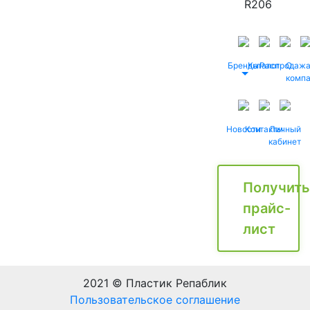
R206
Бренды
Каталог
Распродаж
О
комп
Новости
Контакты
Личный
кабинет
Получить
прайс-
лист
2021 © Пластик Репаблик
Пользовательское соглашение