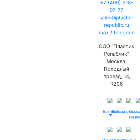
+7 (499) 518-
07-77
sales@plastic-
republic.ru
max
/
telegram
ООО “Пластик
Репаблик”
Москва,
Походный
проезд, 14,
R206
Бренды
Каталог
Распродаж
О
комп