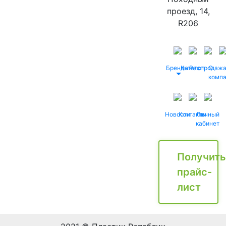
проезд, 14,
R206
Бренды
Каталог
Распродаж
О
комп
Новости
Контакты
Личный
кабинет
Получить
прайс-
лист