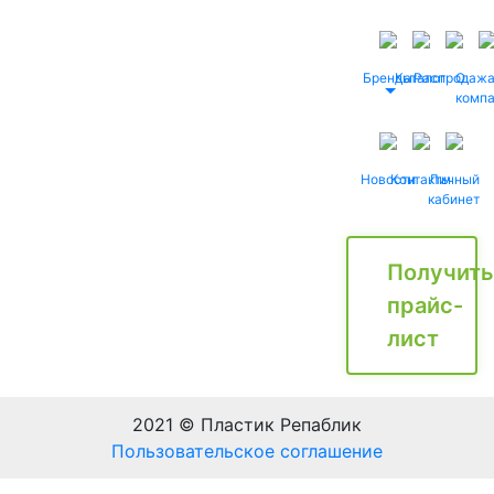
Бренды
Каталог
Распродаж
О
комп
Новости
Контакты
Личный
кабинет
Получить
прайс-
лист
2021 © Пластик Репаблик
Пользовательское соглашение