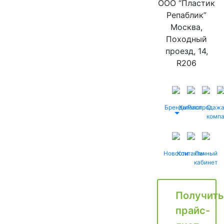
ООО “Пластик
Репаблик”
Москва,
Походный
проезд, 14,
R206
Бренды
Каталог
Распродаж
О
комп
Новости
Контакты
Личный
кабинет
Получить
прайс-