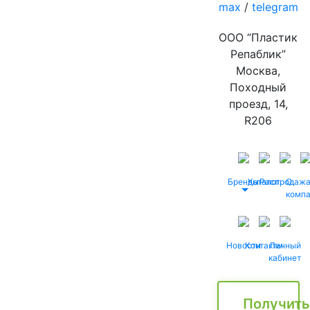
max
/
telegram
ООО “Пластик
Репаблик”
Москва,
Походный
проезд, 14,
R206
Бренды
Каталог
Распродаж
О
комп
Новости
Контакты
Личный
кабинет
Получить