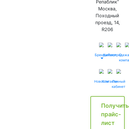
Репаблик”
Москва,
Походный
проезд, 14,
R206
Бренды
Каталог
Распродаж
О
комп
Новости
Контакты
Личный
кабинет
Получить
прайс-
лист