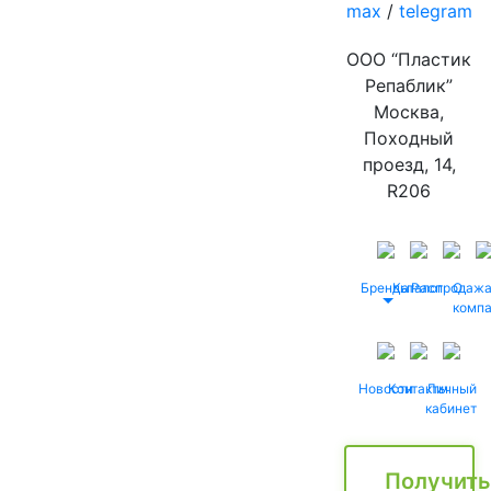
max
/
telegram
ООО “Пластик
Репаблик”
Москва,
Походный
проезд, 14,
R206
Бренды
Каталог
Распродаж
О
комп
Новости
Контакты
Личный
кабинет
Получить