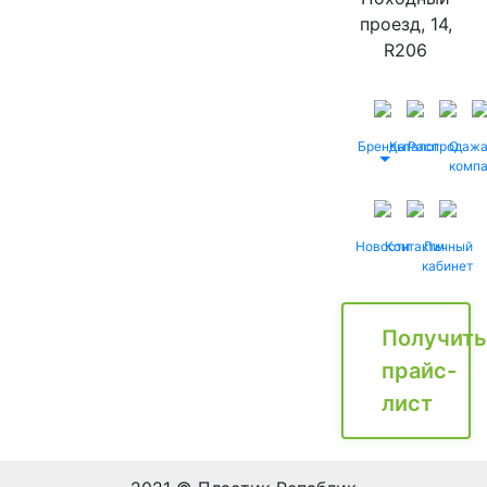
проезд, 14,
R206
Бренды
Каталог
Распродаж
О
комп
Новости
Контакты
Личный
кабинет
Получить
прайс-
лист