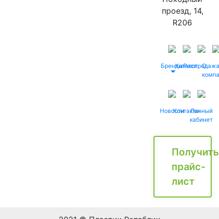
проезд, 14,
R206
Бренды
Каталог
Распродаж
О
комп
Новости
Контакты
Личный
кабинет
Получить
прайс-
лист