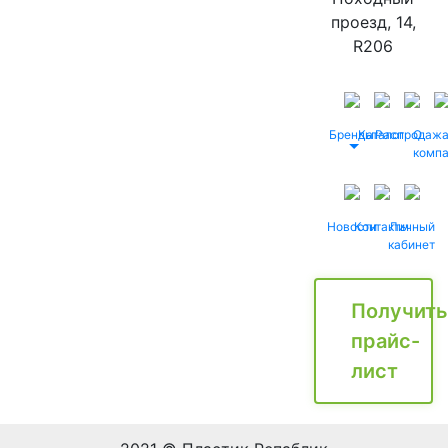
проезд, 14,
R206
Бренды
Каталог
Распродаж
О
комп
Новости
Контакты
Личный
кабинет
Получить
прайс-
лист