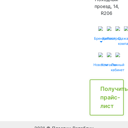
проезд, 14,
R206
Бренды
Каталог
Распродаж
О
комп
Новости
Контакты
Личный
кабинет
Получить
прайс-
лист