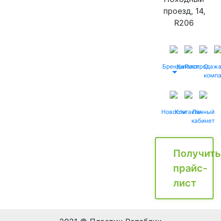
проезд, 14,
R206
Бренды
Каталог
Распродаж
О
комп
Новости
Контакты
Личный
кабинет
Получить
прайс-
лист