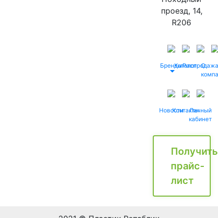
проезд, 14,
R206
Бренды
Каталог
Распродаж
О
комп
Новости
Контакты
Личный
кабинет
Получить
прайс-
лист