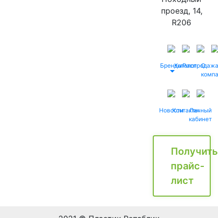
проезд, 14,
R206
Бренды
Каталог
Распродаж
О
комп
Новости
Контакты
Личный
кабинет
Получить
прайс-
лист