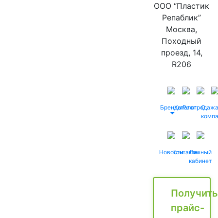
ООО “Пластик
Репаблик”
Москва,
Походный
проезд, 14,
R206
Бренды
Каталог
Распродаж
О
комп
Новости
Контакты
Личный
кабинет
Получить
прайс-