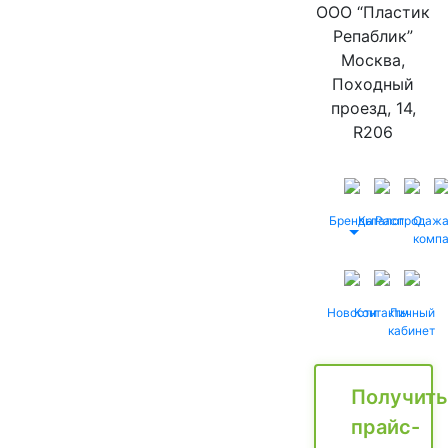
ООО “Пластик
Репаблик”
Москва,
Походный
проезд, 14,
R206
Бренды
Каталог
Распродаж
О
комп
Новости
Контакты
Личный
кабинет
Получить
прайс-