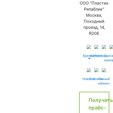
ООО “Пластик
Репаблик”
Москва,
Походный
проезд, 14,
R206
Бренды
Каталог
Распродаж
О
комп
Новости
Контакты
Личный
кабинет
Получить
прайс-