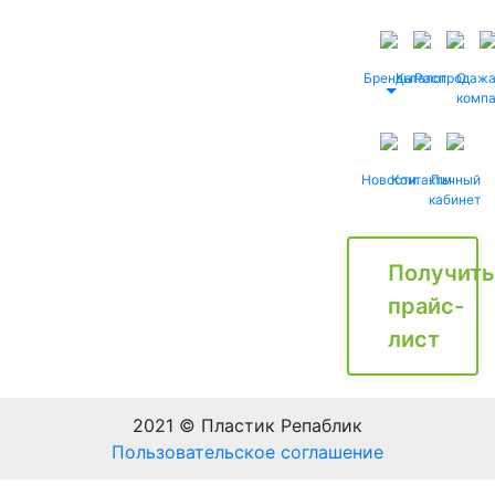
Бренды
Каталог
Распродаж
О
комп
Новости
Контакты
Личный
кабинет
Получить
прайс-
лист
2021 © Пластик Репаблик
Пользовательское соглашение